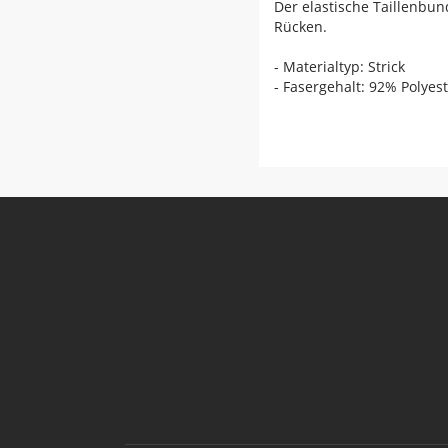
Der elastische Taillenbun
Rücken.
- Materialtyp: Strick
- Fasergehalt: 92% Polyes