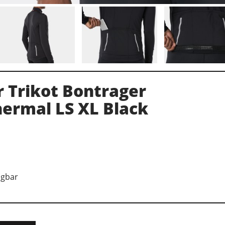
 Trikot Bontrager
hermal LS XL Black
ügbar