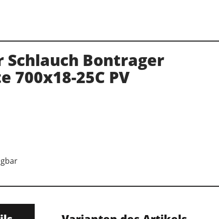
r Schlauch Bontrager
te 700x18-25C PV
ügbar
ils
Varianten des Artikels