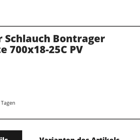
r Schlauch Bontrager
te 700x18-25C PV
7 Tagen
ils
Varianten des Artikels