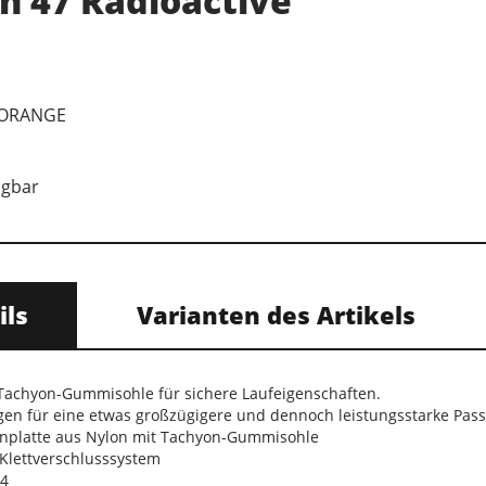
n 47 Radioactive
 ORANGE
ügbar
ils
Varianten des Artikels
Tachyon-Gummisohle für sichere Laufeigenschaften.
rgen für eine etwas großzügigere und dennoch leistungsstarke Pas
nenplatte aus Nylon mit Tachyon-Gummisohle
-Klettverschlusssystem
14