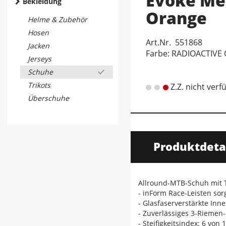
Evoke Me
Bekleidung
Orange
Helme & Zubehör
Hosen
Art.Nr. 551868
Jacken
Farbe: RADIOACTIVE
Jerseys
Schuhe
Trikots
Z.Z. nicht verf
Überschuhe
Produktdeta
Allround-MTB-Schuh mit 
- inForm Race-Leisten so
- Glasfaserverstärkte In
- Zuverlässiges 3-Riemen
- Steifigkeitsindex: 6 von 