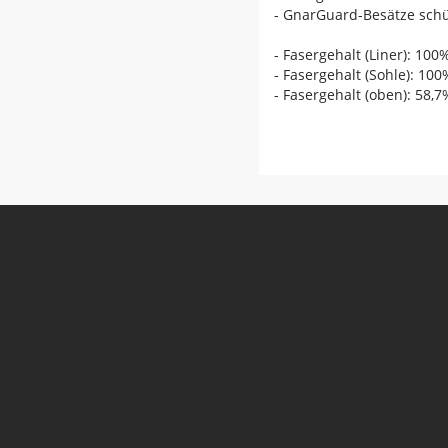
- GnarGuard-Besätze schü
- Fasergehalt (Liner): 100
- Fasergehalt (Sohle): 1
- Fasergehalt (oben): 58,