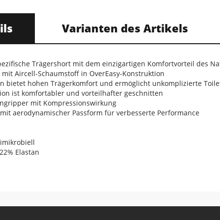
ils
Varianten des Artikels
pezifische Trägershort mit dem einzigartigen Komfortvorteil des N
r mit Aircell-Schaumstoff in OverEasy-Konstruktion
n bietet hohen Trägerkomfort und ermöglicht unkomplizierte Toil
ion ist komfortabler und vorteilhafter geschnitten
eingripper mit Kompressionswirkung
t mit aerodynamischer Passform für verbesserte Performance
imikrobiell
 22% Elastan