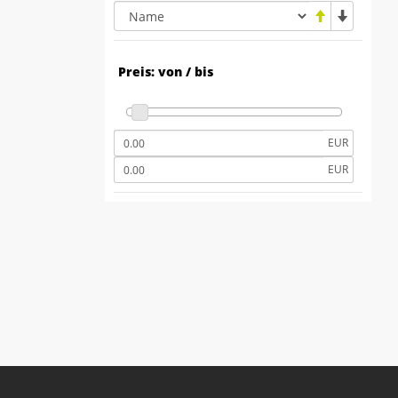
Preis: von / bis
EUR
EUR