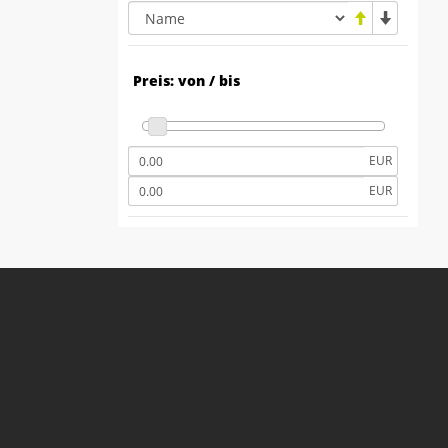
Preis: von / bis
EUR
EUR